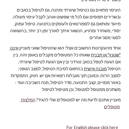
 העיסוי מתאים גם כטיפול שיגרתי ומהנה, גם לטיפול בכאבים 
ובשרירים תפוסים וגם לכל מי שפשוט אוהב לקבל עיסוי מעולה. 
מיועד ומותאם גם לספורטאים ולעוסקים בתנועה. טיפול עמוק, 
יסודי, משחרר ומרגיע, הנשאר איתך לאורך זמן רב יותר, בהשוואה 
לסוגי מסג' אחרים
 אחד מהעקרונות החשובים אצלי הוא שהטיפול שאני מעניק 
איננו 
"שטנץ" או תבנית
 שאותו כל המטופלים מקבלים באופן זהה. בין 
אם הגעת לטפל בכאב טורדני ובין אם הגעת לטיפול שיגרתי, 
הטיפול 
מובנה אישית
 בהתאם לסיבת הטיפול, למצב הגופני, 
למצב הרוח, וכמובן תוך מגבלות רפואיות אם יש. חוזק, התמקדות 
באזור מסויים, קצב התנועה, סדר הטיפול, מנח השכיבה ועוד - 
משתנים ממטופל למטופל, וכן מטיפול לטיפול
מעניין אתכם לדעת מה יש למטופלים שלי להגיד? 
המלצות 
מטופלים
For English please click here